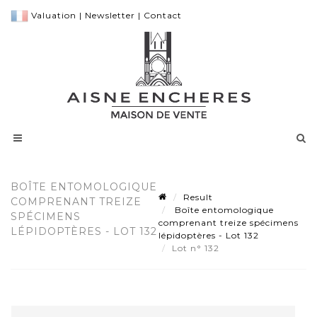
Valuation
|
Newsletter
|
Contact
BOÎTE ENTOMOLOGIQUE
Result
COMPRENANT TREIZE
Boîte entomologique
SPÉCIMENS
comprenant treize spécimens
LÉPIDOPTÈRES - LOT 132
lépidoptères - Lot 132
Lot n° 132