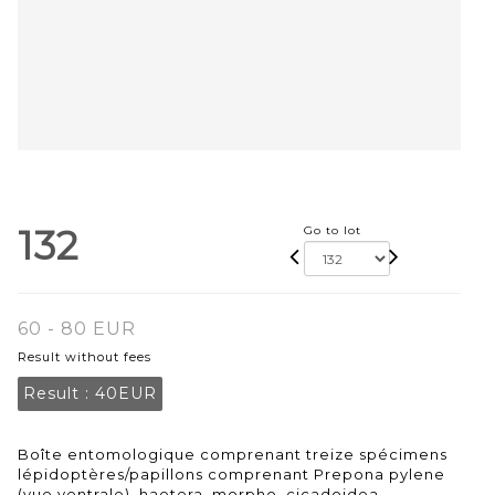
132
Go to lot
60 - 80 EUR
Result without fees
Result :
40EUR
Boîte entomologique comprenant treize spécimens
lépidoptères/papillons comprenant Prepona pylene
(vue ventrale), haetera, morpho, cicadoidea,