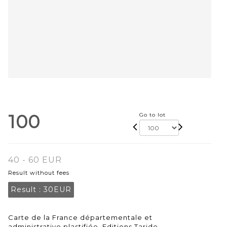
100
Go to lot
40 - 60 EUR
Result without fees
Result :
30EUR
Carte de la France départementale et
administrative plastifiée. Editions Taride