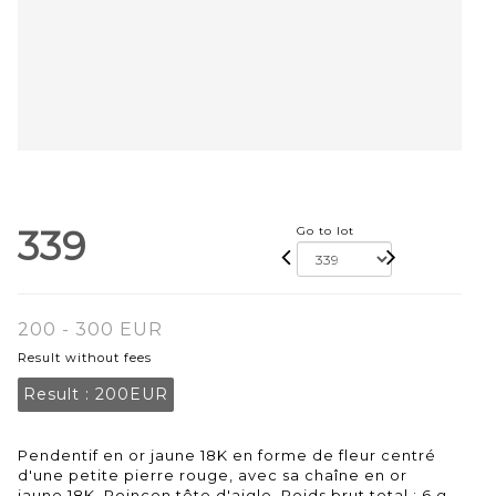
339
Go to lot
200 - 300 EUR
Result without fees
Result :
200EUR
Pendentif en or jaune 18K en forme de fleur centré
d'une petite pierre rouge, avec sa chaîne en or
jaune 18K. Poinçon tête d'aigle. Poids brut total : 6 g