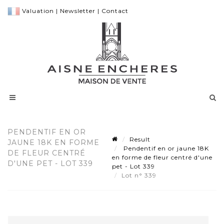
Valuation
|
Newsletter
|
Contact
PENDENTIF EN OR
Result
JAUNE 18K EN FORME
Pendentif en or jaune 18K
DE FLEUR CENTRÉ
en forme de fleur centré d'une
D'UNE PET - LOT 339
pet - Lot 339
Lot n° 339