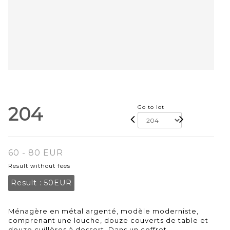
204
Go to lot
60 - 80 EUR
Result without fees
Result :
50EUR
Ménagère en métal argenté, modèle moderniste,
comprenant une louche, douze couverts de table et
douze cuillères à dessert. Dans un coffret.