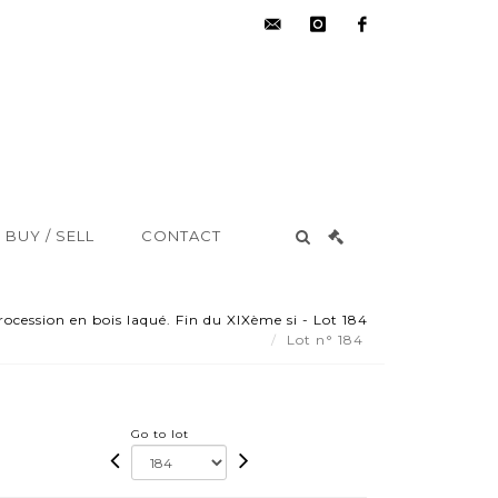
hdv@aisne-
instagram
facebook
encheres.com
BUY / SELL
CONTACT
ocession en bois laqué. Fin du XIXème si - Lot 184
Lot n° 184
Go to lot