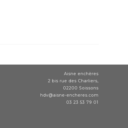
Aisne enchères
2 bis rue des Charliers,
02200 Soissons
hdv@aisne-encheres.com
03 23 53 79 01