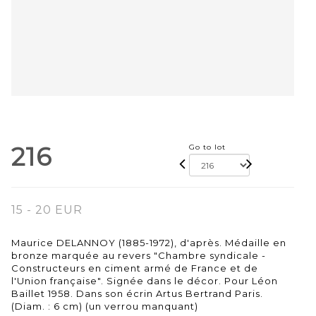
216
Go to lot
15 - 20 EUR
Maurice DELANNOY (1885-1972), d'après. Médaille en
bronze marquée au revers "Chambre syndicale -
Constructeurs en ciment armé de France et de
l'Union française". Signée dans le décor. Pour Léon
Baillet 1958. Dans son écrin Artus Bertrand Paris.
(Diam. : 6 cm) (un verrou manquant)