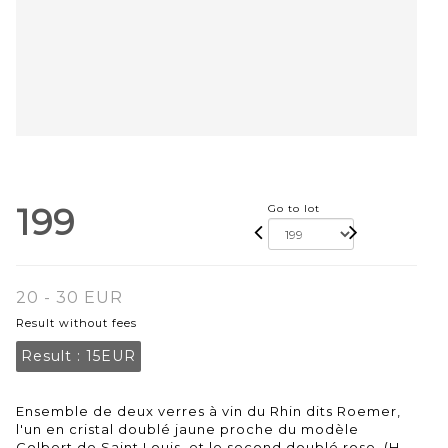
199
Go to lot
20 - 30 EUR
Result without fees
Result :
15EUR
Ensemble de deux verres à vin du Rhin dits Roemer,
l'un en cristal doublé jaune proche du modèle
Colbert de Saint Louis, et le second doublé rose. (H.