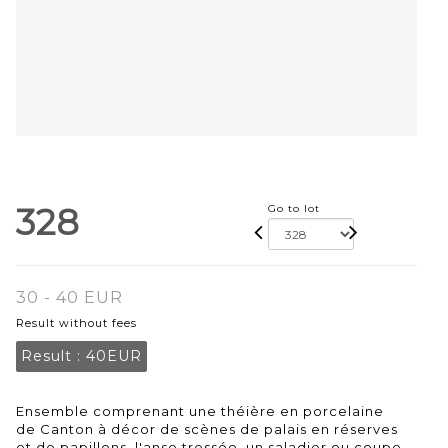
328
Go to lot
30 - 40 EUR
Result without fees
Result :
40EUR
Ensemble comprenant une théière en porcelaine
de Canton à décor de scènes de palais en réserves
et de papillons, l'anse tressée, un saladier ou coupe