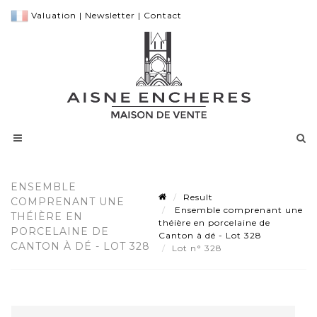
Valuation
|
Newsletter
|
Contact
ENSEMBLE
Result
COMPRENANT UNE
Ensemble comprenant une
THÉIÈRE EN
théière en porcelaine de
PORCELAINE DE
Canton à dé - Lot 328
CANTON À DÉ - LOT 328
Lot n° 328