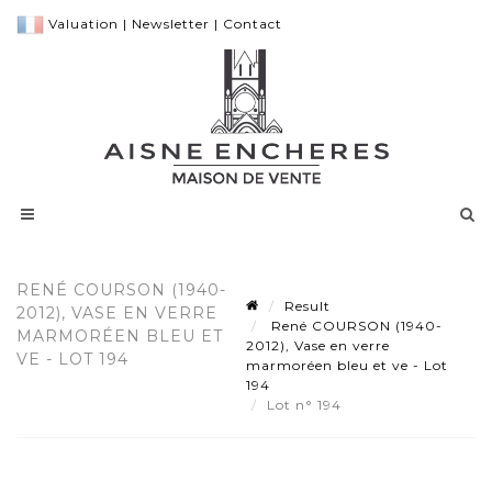
Valuation
|
Newsletter
|
Contact
RENÉ COURSON (1940-
Result
2012), VASE EN VERRE
René COURSON (1940-
MARMORÉEN BLEU ET
2012), Vase en verre
VE - LOT 194
marmoréen bleu et ve - Lot
194
Lot n° 194