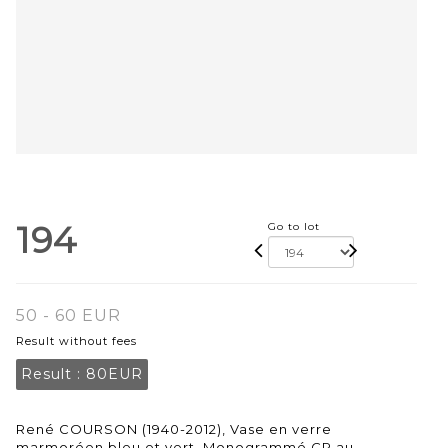
194
Go to lot
50 - 60 EUR
Result without fees
Result :
80EUR
René COURSON (1940-2012), Vase en verre
marmoréen bleu et vert. Monogrammé CR au