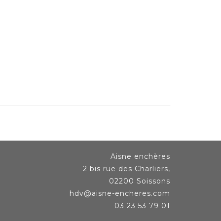
Aisne enchères
2 bis rue des Charliers,
02200 Soissons
hdv@aisne-encheres.com
03 23 53 79 01