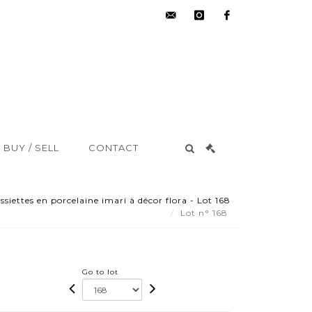
hdv@aisne-
instagram
facebook
encheres.com
BUY / SELL
CONTACT
iettes en porcelaine imari à décor flora - Lot 168
Lot n° 168
Go to lot