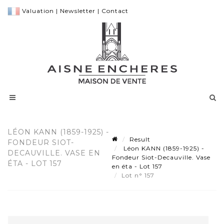
Valuation
|
Newsletter
|
Contact
LÉON KANN (1859-1925) -
Result
FONDEUR SIOT-
Léon KANN (1859-1925) -
DECAUVILLE. VASE EN
Fondeur Siot-Decauville. Vase
ÉTA - LOT 157
en éta - Lot 157
Lot n° 157