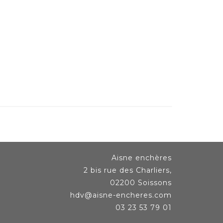
Aisne enchères
2 bis rue des Charliers,
02200 Soissons
hdv@aisne-encheres.com
03 23 53 79 01