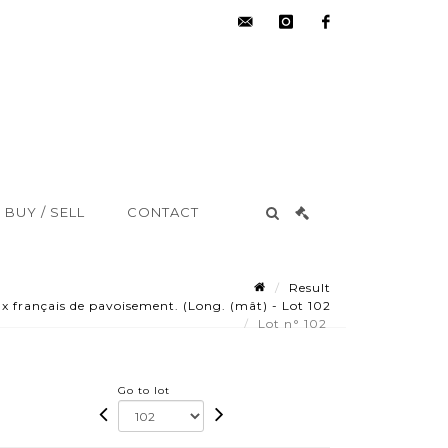
hdv@aisne-
instagram
facebook
encheres.com
BUY / SELL
CONTACT
Result
 français de pavoisement. (Long. (mât) - Lot 102
Lot n° 102
Go to lot