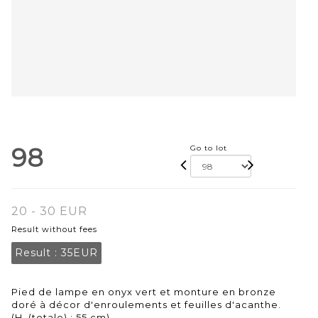
98
Go to lot
20 - 30 EUR
Result without fees
Result :
35EUR
Pied de lampe en onyx vert et monture en bronze
doré à décor d'enroulements et feuilles d'acanthe.
(H. (totale) : 55 cm)