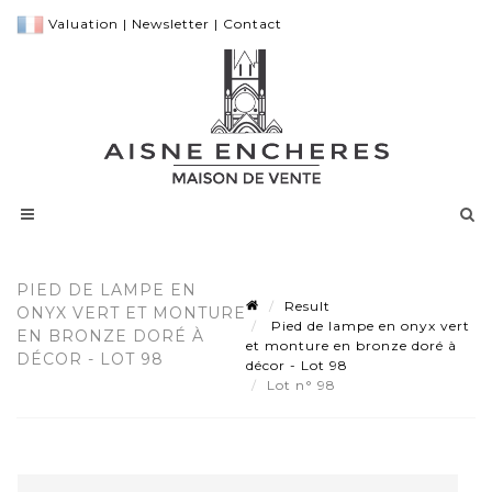
Valuation
|
Newsletter
|
Contact
PIED DE LAMPE EN
Result
ONYX VERT ET MONTURE
Pied de lampe en onyx vert
EN BRONZE DORÉ À
et monture en bronze doré à
DÉCOR - LOT 98
décor - Lot 98
Lot n° 98