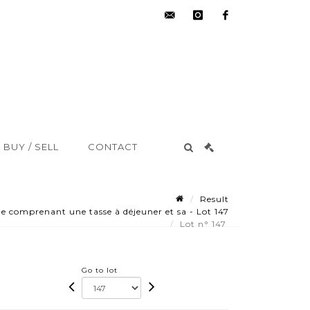
hdv@aisne-
instagram
facebook
encheres.com
BUY / SELL
CONTACT
Result
 comprenant une tasse à déjeuner et sa - Lot 147
Lot n° 147
Go to lot