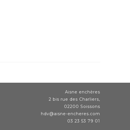
Aisne enchères
2 bis rue des Charliers,
02200 Soissons
hdv@aisne-encheres.com
03 23 53 79 01