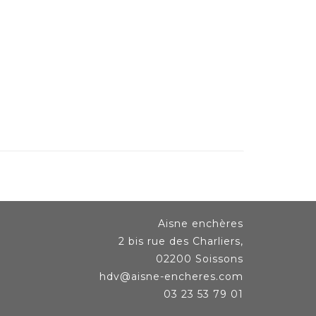
Aisne enchères
2 bis rue des Charliers,
02200 Soissons
hdv@aisne-encheres.com
03 23 53 79 01