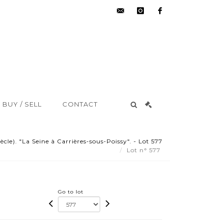
hdv@aisne-
instagram
facebook
encheres.com
BUY / SELL
CONTACT
ècle). "La Seine à Carrières-sous-Poissy". - Lot 577
Lot n° 577
Go to lot