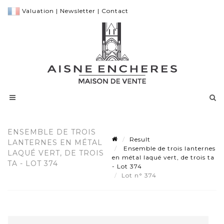
Valuation
|
Newsletter
|
Contact
ENSEMBLE DE TROIS
Result
LANTERNES EN MÉTAL
Ensemble de trois lanternes
LAQUÉ VERT, DE TROIS
en métal laqué vert, de trois ta
TA - LOT 374
- Lot 374
Lot n° 374