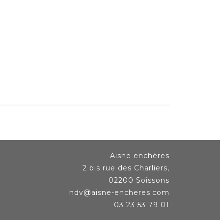
Aisne enchères
2 bis rue des Charliers,
02200 Soissons
hdv@aisne-encheres.com
03 23 53 79 01