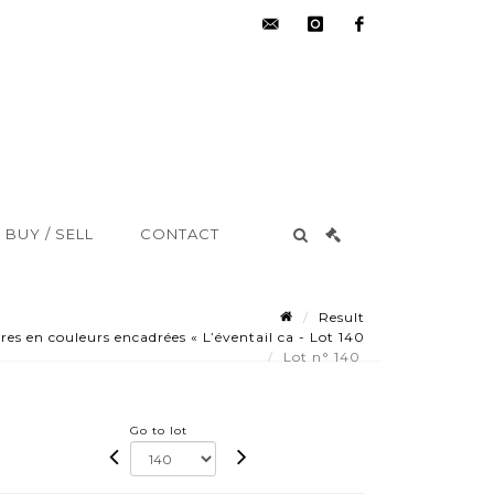
hdv@aisne-
instagram
facebook
encheres.com
BUY / SELL
CONTACT
Result
 en couleurs encadrées « L’éventail ca - Lot 140
Lot n° 140
Go to lot