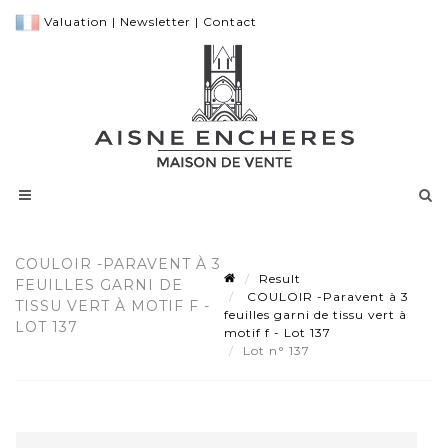
Valuation
|
Newsletter
|
Contact
COULOIR -PARAVENT À 3
Result
FEUILLES GARNI DE
COULOIR -Paravent à 3
TISSU VERT À MOTIF F -
feuilles garni de tissu vert à
LOT 137
motif f - Lot 137
Lot n° 137