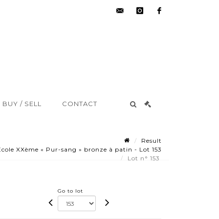
hdv@aisne-
instagram
facebook
encheres.com
BUY / SELL
CONTACT
Result
e XXème « Pur-sang » bronze à patin - Lot 153
Lot n° 153
Go to lot