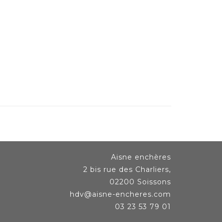
Aisne enchères
2 bis rue des Charliers,
02200 Soissons
hdv@aisne-encheres.com
03 23 53 79 01