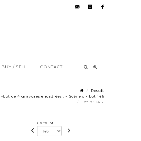
hdv@aisne-
instagram
facebook
encheres.com
BUY / SELL
CONTACT
Result
 de 4 gravures encadrées : « Scène d - Lot 146
Lot n° 146
Go to lot