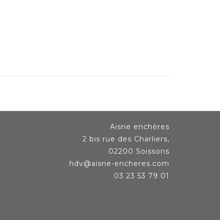
Aisne enchères
2 bis rue des Charliers,
02200 Soissons
hdv@aisne-encheres.com
03 23 53 79 01