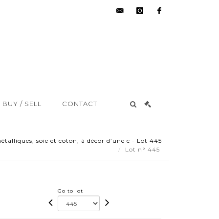
hdv@aisne-
instagram
facebook
encheres.com
BUY / SELL
CONTACT
talliques, soie et coton, à décor d’une c - Lot 445
Lot n° 445
Go to lot