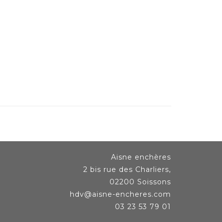
Aisne enchères
2 bis rue des Charliers,
02200 Soissons
hdv@aisne-encheres.com
03 23 53 79 01