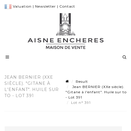
Valuation
|
Newsletter
|
Contact
JEAN BERNIER (XXE
Result
SIÈCLE). "GITANE À
Jean BERNIER (XXe siècle).
L'ENFANT". HUILE SUR
"Gitane à l'enfant". Huile sur to
TO - LOT 391
- Lot 391
Lot n° 391