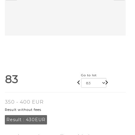
83
Go to lot
350 - 400 EUR
Result without fees
Result :
430EUR