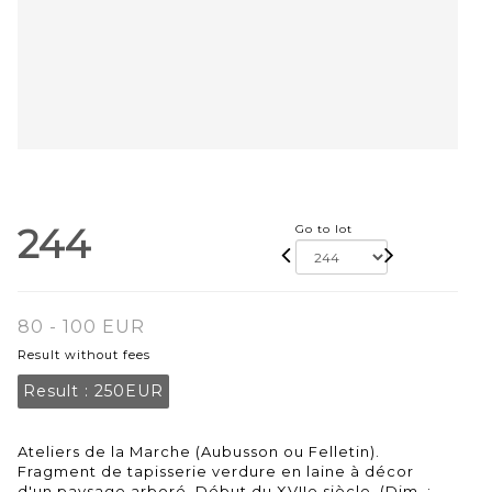
244
Go to lot
80 - 100 EUR
Result without fees
Result :
250EUR
Ateliers de la Marche (Aubusson ou Felletin).
Fragment de tapisserie verdure en laine à décor
d'un paysage arboré. Début du XVIIe siècle. (Dim. :