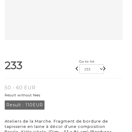
233
Go to lot
50 - 60 EUR
Result without fees
Result :
110EUR
Ateliers de la Marche. Fragment de bordure de
tapisserie en laine à décor d'une composition
florale. XVIIe siècle. (Dim. : 33 x 84 cm) (Bordures