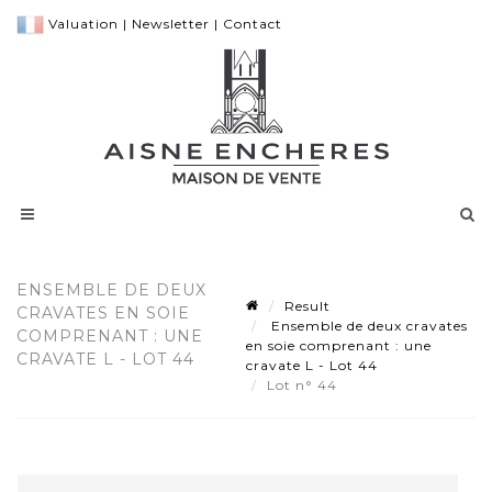
Valuation
|
Newsletter
|
Contact
ENSEMBLE DE DEUX
Result
CRAVATES EN SOIE
Ensemble de deux cravates
COMPRENANT : UNE
en soie comprenant : une
CRAVATE L - LOT 44
cravate L - Lot 44
Lot n° 44