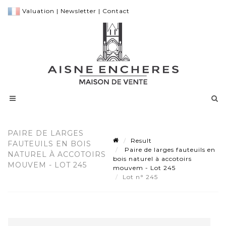
Valuation
|
Newsletter
|
Contact
PAIRE DE LARGES
Result
FAUTEUILS EN BOIS
Paire de larges fauteuils en
NATUREL À ACCOTOIRS
bois naturel à accotoirs
MOUVEM - LOT 245
mouvem - Lot 245
Lot n° 245