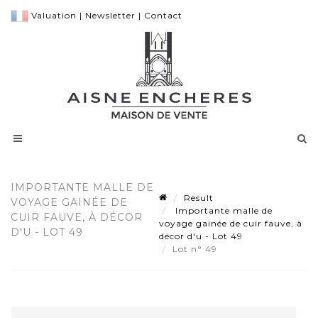
Valuation
|
Newsletter
|
Contact
IMPORTANTE MALLE DE
Result
VOYAGE GAINÉE DE
Importante malle de
CUIR FAUVE, À DÉCOR
voyage gainée de cuir fauve, à
D'U - LOT 49
décor d'u - Lot 49
Lot n° 49