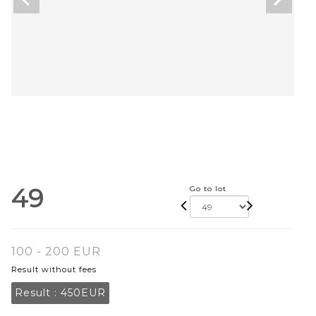
49
Go to lot
100 - 200 EUR
Result without fees
Result :
450EUR