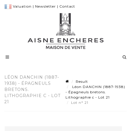
Valuation
|
Newsletter
|
Contact
LÉON DANCHIN (1887-
Result
1938) - ÉPAGNEULS
Léon DANCHIN (1887-1938)
BRETONS.
- Épagneuls bretons.
LITHOGRAPHIE C - LOT
Lithographie c - Lot 21
21
Lot n° 21