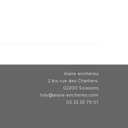
Aisne enchères
2 bis rue des Charliers,
02200 Soissons
hdv@aisne-encheres.com
03 23 53 79 01