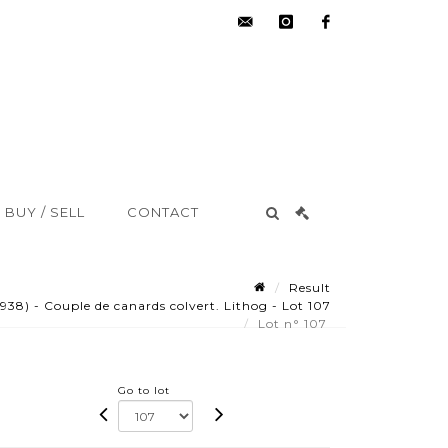
hdv@aisne-
instagram
facebook
encheres.com
BUY / SELL
CONTACT
Result
8) - Couple de canards colvert. Lithog - Lot 107
Lot n° 107
Go to lot