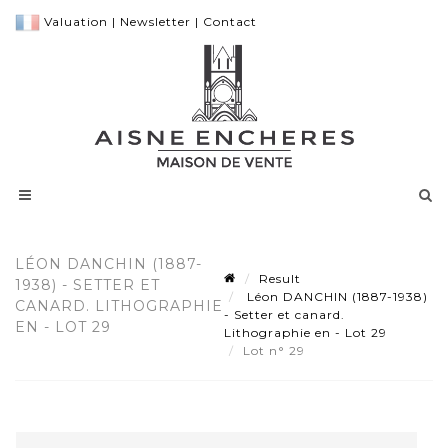
Valuation
|
Newsletter
|
Contact
LÉON DANCHIN (1887-
Result
1938) - SETTER ET
Léon DANCHIN (1887-1938)
CANARD. LITHOGRAPHIE
- Setter et canard.
EN - LOT 29
Lithographie en - Lot 29
Lot n° 29