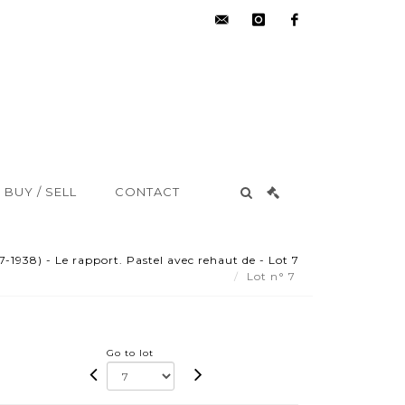
hdv@aisne-
instagram
facebook
encheres.com
BUY / SELL
CONTACT
938) - Le rapport. Pastel avec rehaut de - Lot 7
Lot n° 7
Go to lot