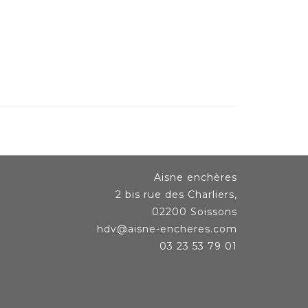
Aisne enchères
2 bis rue des Charliers,
02200 Soissons
hdv@aisne-encheres.com
03 23 53 79 01