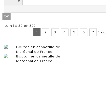
Item 1 à 50 on 322
1
2
3
4
5
6
7
Next