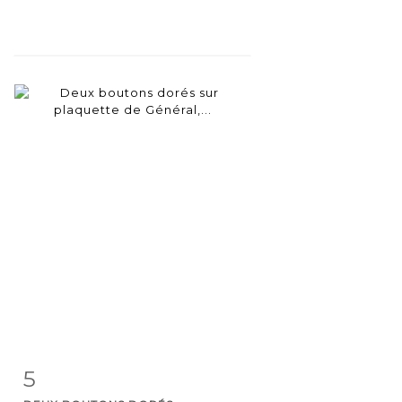
5
Item detail
Zoom