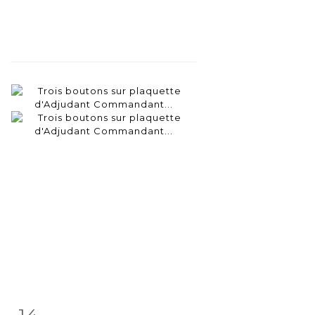
14
Item detail
Zoom