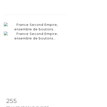
255
Fiche
Zoom