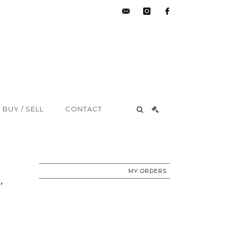
hdv@aisne-
instagram
facebook
encheres.com
BUY / SELL
CONTACT
MY ORDERS
,