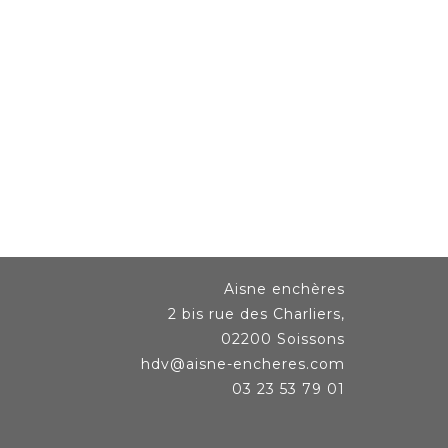
Aisne enchères
2 bis rue des Charliers,
02200 Soissons
hdv@aisne-encheres.com
03 23 53 79 01