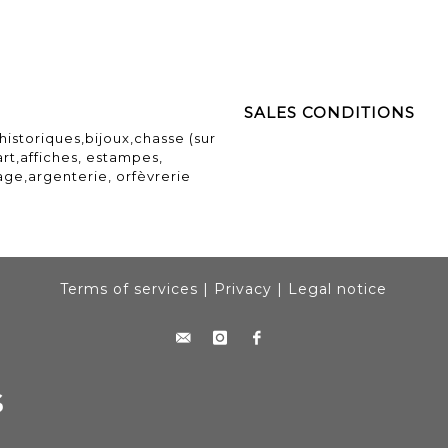
SALES CONDITIONS
historiques,bijoux,chasse (sur
art,affiches, estampes,
ge,argenterie, orfèvrerie
Terms of services
|
Privacy
|
Legal notice