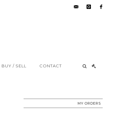
hdv@aisne-
instagram
facebook
encheres.com
BUY / SELL
CONTACT
MY ORDERS