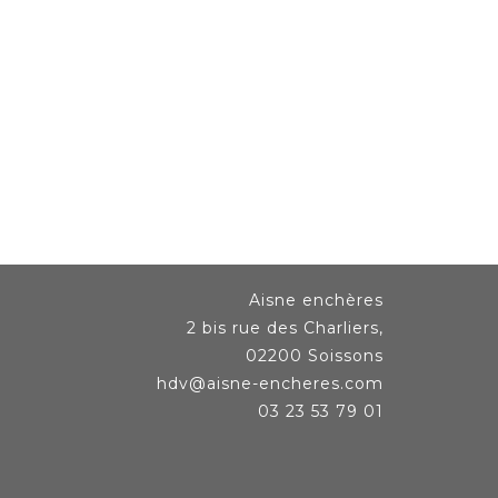
Aisne enchères
2 bis rue des Charliers,
02200 Soissons
hdv@aisne-encheres.com
03 23 53 79 01