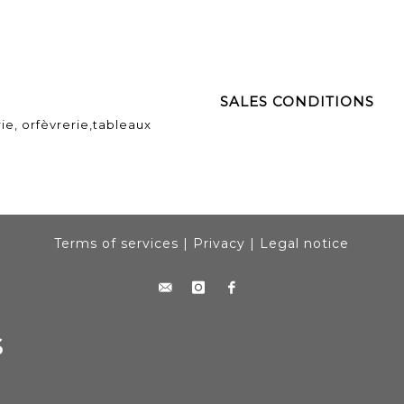
SALES CONDITIONS
ie, orfèvrerie,tableaux
Terms of services
|
Privacy
|
Legal notice