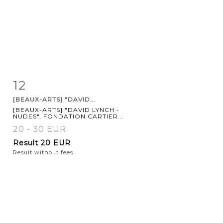
12
Item detail
Zoom
[BEAUX-ARTS] "DAVID...
[BEAUX-ARTS] "DAVID LYNCH -
NUDES", FONDATION CARTIER...
20 - 30 EUR
Result
20 EUR
Result without fees