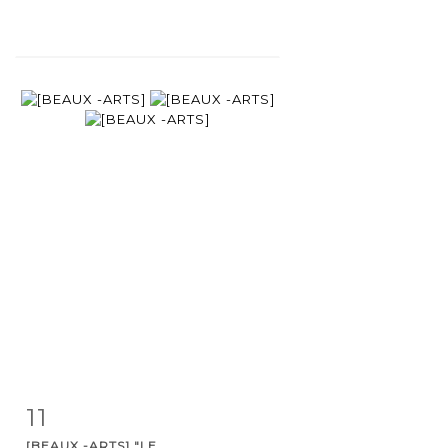
11
Item detail
Zoom
[BEAUX -ARTS] "LE...