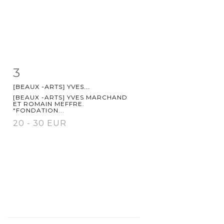
3
Item detail
Zoom
[BEAUX -ARTS] YVES...
[BEAUX -ARTS] YVES MARCHAND
ET ROMAIN MEFFRE.
"FONDATION...
20 - 30 EUR