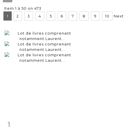
Item 1 à 50 on 473
1
2
3
4
5
6
7
8
9
10
Next
1
Item detail
Zoom