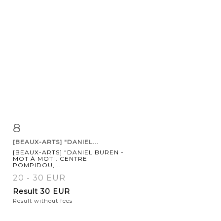
8
Item detail
Zoom
[BEAUX-ARTS] "DANIEL...
[BEAUX-ARTS] "DANIEL BUREN -
MOT À MOT". CENTRE
POMPIDOU,...
20 - 30 EUR
Result
30 EUR
Result without fees