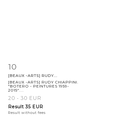
10
Item detail
Zoom
[BEAUX -ARTS] RUDY...
[BEAUX -ARTS] RUDY CHIAPPINI.
"BOTERO - PEINTURES 1959-
2015"....
20 - 30 EUR
Result
35 EUR
Result without fees