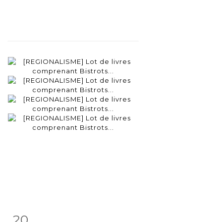
20
Item detail
Zoom