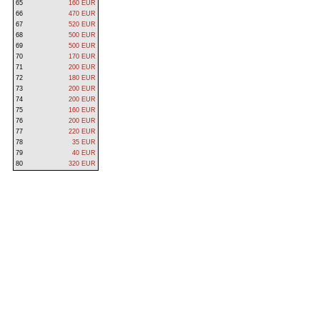
65
160 EUR
66
470 EUR
67
520 EUR
68
500 EUR
69
500 EUR
70
170 EUR
71
200 EUR
72
180 EUR
73
200 EUR
74
200 EUR
75
160 EUR
76
200 EUR
77
220 EUR
78
35 EUR
79
40 EUR
80
320 EUR