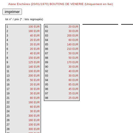
Aisne Enchères (20/01/1970) BOUTONS DE VENERIE (Uniquement en live)
lot n° / prix (* : lots regroupés)
1
100 EUR
81
20 EUR
2
180 EUR
82
30 EUR
3
40 EUR
83
200 EUR
4
20 EUR
84
60 EUR
5
20 EUR
85
140 EUR
6
20 EUR
86
210 EUR
7
40 EUR
87
50 EUR
8
150 EUR
88
50 EUR
9
125 EUR
89
170 EUR
10
140 EUR
90
30 EUR
11
100 EUR
92
40 EUR
13
200 EUR
93
30 EUR
15
50 EUR
94
60 EUR
16
20 EUR
95
85 EUR
17
30 EUR
96
45 EUR
19
30 EUR
97
35 EUR
21
80 EUR
98
25 EUR
22
160 EUR
23
60 EUR
24
30 EUR
25
300 EUR
26
160 EUR
27
100 EUR
28
300 EUR