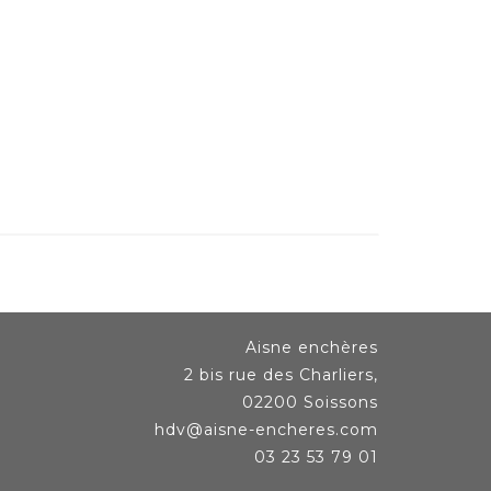
Aisne enchères
2 bis rue des Charliers,
02200 Soissons
hdv@aisne-encheres.com
03 23 53 79 01