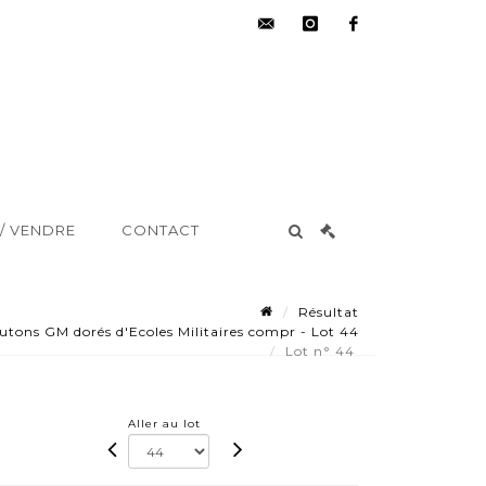
hdv@aisne-
instagram
facebook
encheres.com
/ VENDRE
CONTACT
Résultat
tons GM dorés d'Ecoles Militaires compr - Lot 44
Lot n° 44
Aller au lot