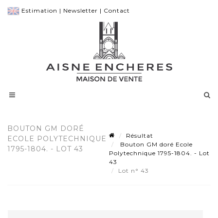
Estimation
|
Newsletter
|
Contact
BOUTON GM DORÉ
Résultat
ECOLE POLYTECHNIQUE
Bouton GM doré Ecole
1795-1804. - LOT 43
Polytechnique 1795-1804. - Lot
43
Lot n° 43