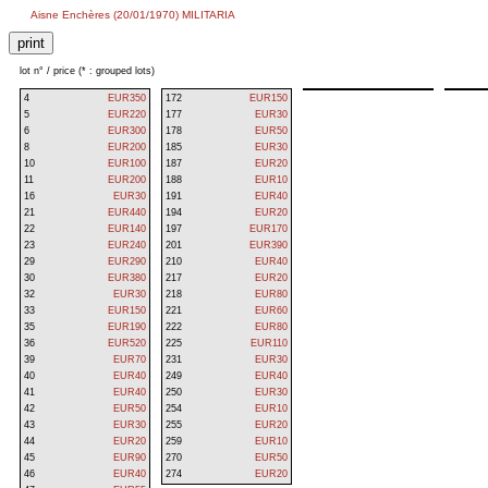
Aisne Enchères (20/01/1970) MILITARIA
lot n° / price (* : grouped lots)
4
EUR350
172
EUR150
5
EUR220
177
EUR30
6
EUR300
178
EUR50
8
EUR200
185
EUR30
10
EUR100
187
EUR20
11
EUR200
188
EUR10
16
EUR30
191
EUR40
21
EUR440
194
EUR20
22
EUR140
197
EUR170
23
EUR240
201
EUR390
29
EUR290
210
EUR40
30
EUR380
217
EUR20
32
EUR30
218
EUR80
33
EUR150
221
EUR60
35
EUR190
222
EUR80
36
EUR520
225
EUR110
39
EUR70
231
EUR30
40
EUR40
249
EUR40
41
EUR40
250
EUR30
42
EUR50
254
EUR10
43
EUR30
255
EUR20
44
EUR20
259
EUR10
45
EUR90
270
EUR50
46
EUR40
274
EUR20