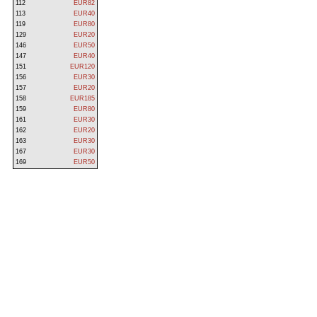
112
EUR82
113
EUR40
119
EUR80
129
EUR20
146
EUR50
147
EUR40
151
EUR120
156
EUR30
157
EUR20
158
EUR185
159
EUR80
161
EUR30
162
EUR20
163
EUR30
167
EUR30
169
EUR50