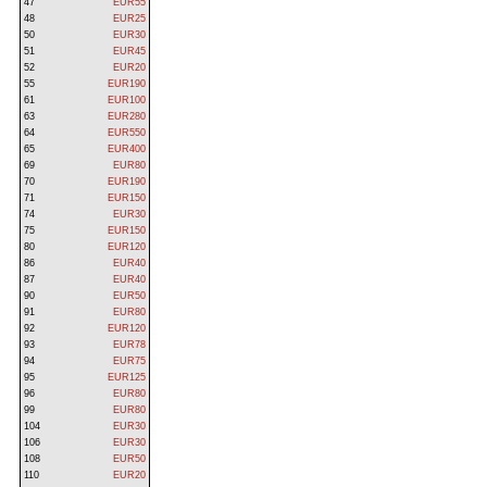
47
EUR55
48
EUR25
50
EUR30
51
EUR45
52
EUR20
55
EUR190
61
EUR100
63
EUR280
64
EUR550
65
EUR400
69
EUR80
70
EUR190
71
EUR150
74
EUR30
75
EUR150
80
EUR120
86
EUR40
87
EUR40
90
EUR50
91
EUR80
92
EUR120
93
EUR78
94
EUR75
95
EUR125
96
EUR80
99
EUR80
104
EUR30
106
EUR30
108
EUR50
110
EUR20