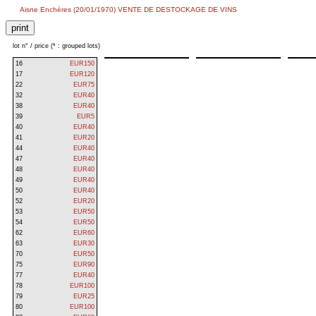
Aisne Enchères (20/01/1970) VENTE DE DESTOCKAGE DE VINS
lot n° / price (* : grouped lots)
16
EUR150
17
EUR120
22
EUR75
32
EUR40
38
EUR40
39
EUR5
40
EUR40
41
EUR20
44
EUR40
47
EUR40
48
EUR40
49
EUR40
50
EUR40
52
EUR20
53
EUR50
54
EUR50
62
EUR60
63
EUR30
70
EUR50
75
EUR90
77
EUR40
78
EUR100
79
EUR25
80
EUR100