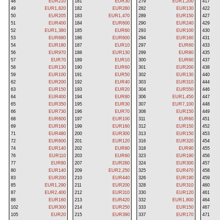
48
EUR210
181
EUR30
279
EUR1,200
417
49
EUR1,820
182
EUR280
282
EUR130
422
50
EUR205
183
EUR1,470
289
EUR150
427
51
EUR400
184
EUR600
290
EUR240
429
52
EUR1,380
185
EUR60
293
EUR100
430
53
EUR680
186
EUR600
294
EUR160
431
54
EUR180
187
EUR10
297
EUR60
433
56
EUR970
188
EUR130
299
EUR80
435
57
EUR70
189
EUR10
300
EUR60
437
58
EUR130
190
EUR60
301
EUR200
438
59
EUR100
191
EUR50
302
EUR130
440
62
EUR200
192
EUR40
303
EUR310
444
63
EUR150
193
EUR20
304
EUR550
446
64
EUR400
194
EUR80
306
EUR1,450
447
65
EUR350
195
EUR30
307
EUR7,100
448
66
EUR730
196
EUR70
308
EUR150
449
68
EUR600
197
EUR100
311
EUR60
451
69
EUR160
199
EUR160
312
EUR150
452
71
EUR480
200
EUR300
313
EUR150
453
72
EUR600
201
EUR120
316
EUR320
454
74
EUR140
202
EUR80
318
EUR90
455
76
EUR110
203
EUR60
323
EUR190
456
77
EUR80
207
EUR260
324
EUR300
457
80
EUR140
209
EUR2,250
325
EUR470
458
83
EUR200
210
EUR440
326
EUR190
459
85
EUR1,290
211
EUR200
328
EUR310
460
87
EUR2,400
212
EUR310
330
EUR120
461
88
EUR160
213
EUR420
332
EUR1,800
464
102
EUR300
214
EUR250
333
EUR150
467
105
EUR20
215
EUR390
337
EUR170
471