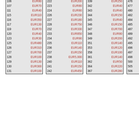
106
EUR80
222
EUR200
339
EUR250
476
107
EUR70
223
EUR80
342
EUR40
477
111
EUR40
224
EUR80
343
EUR40
480
115
EUR110
226
EUR230
344
EUR150
482
116
EUR350
227
EUR180
345
EUR40
484
117
EUR130
228
EUR750
346
EUR150
485
119
EUR70
232
EUR330
347
EUR700
487
120
EUR40
233
EUR850
348
EUR80
489
123
EUR30
234
EUR90
349
EUR200
492
125
EUR480
235
EUR110
351
EUR140
495
126
EUR310
236
EUR140
353
EUR120
496
127
EUR700
237
EUR150
358
EUR100
497
128
EUR100
238
EUR5,000
361
EUR140
498
129
EUR130
240
EUR110
362
EUR50
500
130
EUR300
241
EUR150
364
EUR220
505
131
EUR100
242
EUR450
367
EUR280
506