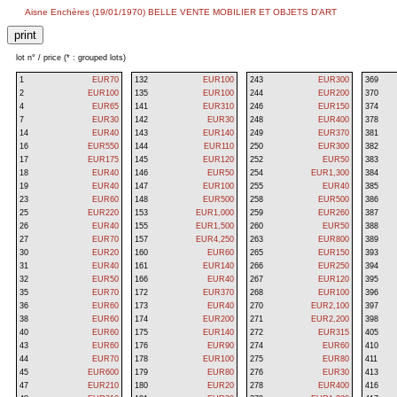
Aisne Enchères (19/01/1970) BELLE VENTE MOBILIER ET OBJETS D'ART
lot n° / price (* : grouped lots)
1
EUR70
132
EUR100
243
EUR300
369
2
EUR100
135
EUR100
244
EUR200
370
4
EUR65
141
EUR310
246
EUR150
374
7
EUR30
142
EUR30
248
EUR400
378
14
EUR40
143
EUR140
249
EUR370
381
16
EUR550
144
EUR110
250
EUR300
382
17
EUR175
145
EUR120
252
EUR50
383
18
EUR40
146
EUR50
254
EUR1,300
384
19
EUR40
147
EUR100
255
EUR40
385
23
EUR60
148
EUR500
258
EUR500
386
25
EUR220
153
EUR1,000
259
EUR260
387
26
EUR40
155
EUR1,500
260
EUR50
388
27
EUR70
157
EUR4,250
263
EUR800
389
30
EUR20
160
EUR60
265
EUR150
393
31
EUR40
161
EUR140
266
EUR250
394
32
EUR50
166
EUR40
267
EUR120
395
35
EUR70
172
EUR370
268
EUR100
396
36
EUR60
173
EUR40
270
EUR2,100
397
38
EUR60
174
EUR200
271
EUR2,200
398
40
EUR60
175
EUR140
272
EUR315
405
43
EUR60
176
EUR90
274
EUR60
410
44
EUR70
178
EUR100
275
EUR80
411
45
EUR600
179
EUR80
276
EUR30
413
47
EUR210
180
EUR20
278
EUR400
416